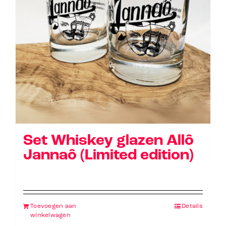
Set Whiskey glazen Allô
Jannaô (Limited edition)
€
3,00
Toevoegen aan
Details
winkelwagen