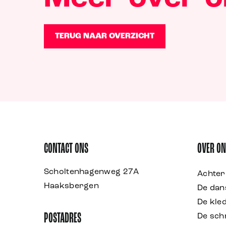
TERUG NAAR OVERZICHT
CONTACT ONS
OVER O
Scholtenhagenweg 27A
Achter
Haaksbergen
De dan
De kle
POSTADRES
De sch