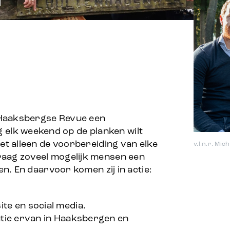
 Haaksbergse Revue een
elk weekend op de planken wilt
iet alleen de voorbereiding van elke
v.l.n.r. Mi
raag zoveel mogelijk mensen een
len. En daarvoor komen zij in actie:
te en social media.
utie ervan in Haaksbergen en