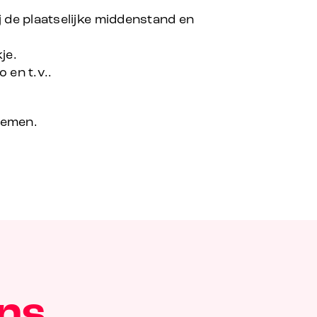
 de plaatselijke middenstand en
je.
 en t.v..
nemen.
ns