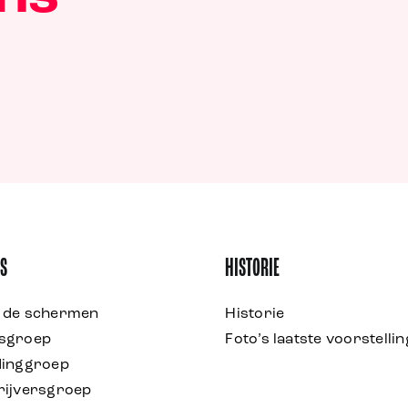
NS
HISTORIE
 de schermen
Historie
sgroep
Foto’s laatste voorstellin
dinggroep
rijversgroep